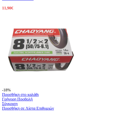
11,90
€
-18%
Προσθήκη στο καλάθι
Γρήγορη Προβολή
Σύγκριση
Προσθήκη σε Λίστα Επιθυμιών