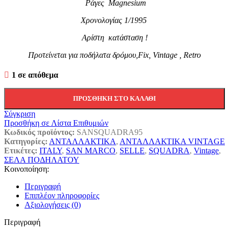
Ράγες Magnesium
Χρονολογίας 1/1995
Αρίστη κατάσταση !
Προτείνεται για ποδήλατα δρόμου,Fix, Vintage , Retro
1 σε απόθεμα
ΠΡΟΣΘΉΚΗ ΣΤΟ ΚΑΛΆΘΙ
Σύγκριση
Προσθήκη σε Λίστα Επιθυμιών
Κωδικός προϊόντος:
SANSQUADRA95
Κατηγορίες:
ΑΝΤΑΛΛΑΚΤΙΚΑ
,
ΑΝΤΑΛΛΑΚΤΙΚΑ VINTAGE
Ετικέτες:
ITALY
,
SAN MARCO
,
SELLE
,
SQUADRA
,
Vintage
,
ΣΕΛΑ ΠΟΔΗΛΑΤΟΥ
Κοινοποίηση:
Περιγραφή
Επιπλέον πληροφορίες
Αξιολογήσεις (0)
Περιγραφή