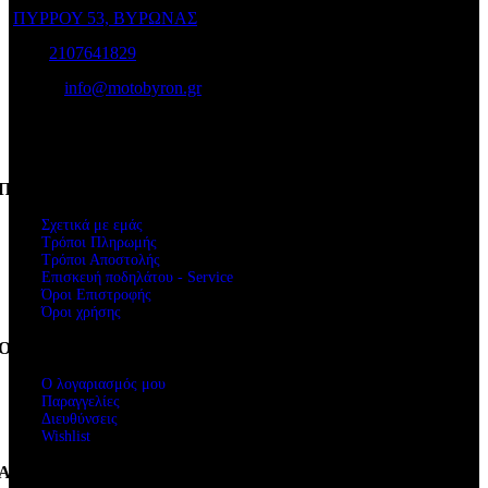
ΠΥΡΡΟΥ 53, ΒΥΡΩΝΑΣ
Τηλ:
2107641829
e-mail:
info@motobyron.gr
Αρ.Γ.Ε.Μ.Η.: 61234103000
ΑΦΜ. 047248740
Πληροφορίες
Σχετικά με εμάς
Τρόποι Πληρωμής
Τρόποι Αποστολής
Επισκευή ποδηλάτου - Service
Όροι Επιστροφής
Όροι χρήσης
Ο Λογαριασμός μου
Ο λογαριασμός μου
Παραγγελίες
Διευθύνσεις
Wishlist
Ακολουθήστε μας