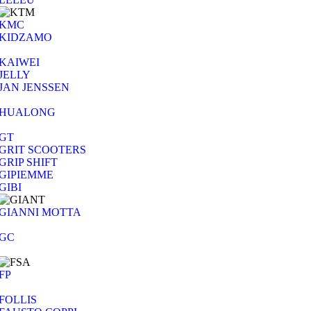
KMC
KIDZAMO
KAIWEI
JELLY
JAN JENSSEN
HUALONG
GT
GRIT SCOOTERS
GRIP SHIFT
GIPIEMME
GIBI
GIANNI MOTTA
GC
FP
FOLLIS