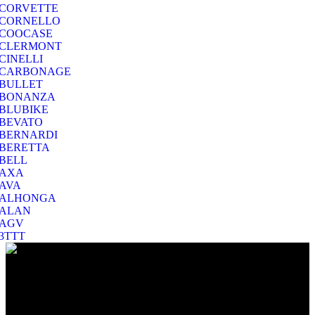
CORVETTE
CORNELLO
COOCASE
CLERMONT
CINELLI
CARBONAGE
BULLET
BONANZA
BLUBIKE
BEVATO
BERNARDI
BERETTA
BELL
AXA
AVA
ALHONGA
ALAN
AGV
3TTT
Ο Ποιμενίδης στο Βύρωνα είναι ο προορισμός σας για να
επιλέξετε το ποδήλατο που σας ταιριάζει και για να το διατηρήσετε
σε άριστη κατάσταση!