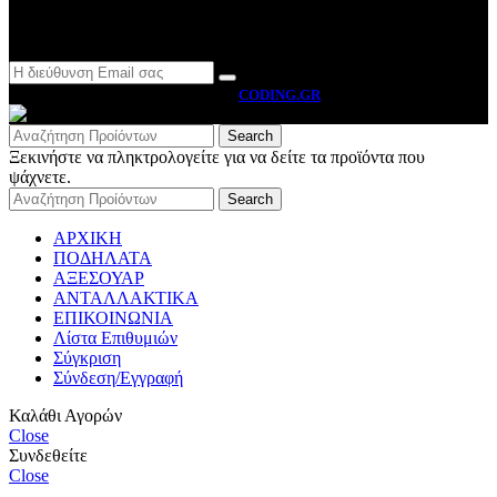
Newsletter
MOTO BYRON
2026 CREATED BY
CODING.GR
Search
Ξεκινήστε να πληκτρολογείτε για να δείτε τα προϊόντα που
ψάχνετε.
Search
ΑΡΧΙΚΗ
ΠΟΔΗΛΑΤΑ
ΑΞΕΣΟΥΑΡ
ΑΝΤΑΛΛΑΚΤΙΚΑ
ΕΠΙΚΟΙΝΩΝΙΑ
Λίστα Επιθυμιών
Σύγκριση
Σύνδεση/Εγγραφή
Καλάθι Αγορών
Close
Συνδεθείτε
Close