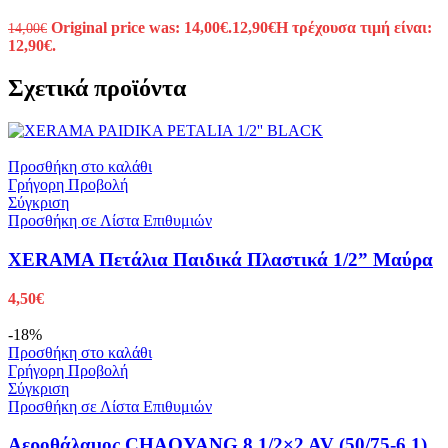
Original price was: 14,00€.
12,90
€
Η τρέχουσα τιμή είναι:
14,00
€
12,90€.
Σχετικά προϊόντα
Προσθήκη στο καλάθι
Γρήγορη Προβολή
Σύγκριση
Προσθήκη σε Λίστα Επιθυμιών
XERAMA Πετάλια Παιδικά Πλαστικά 1/2” Μαύρα
4,50
€
-18%
Προσθήκη στο καλάθι
Γρήγορη Προβολή
Σύγκριση
Προσθήκη σε Λίστα Επιθυμιών
Αεροθάλαμος CHAOYANG 8 1/2×2 AV (50/75-6.1)