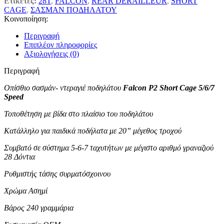
Ετικέτες:
28T
,
FALCON
,
REAR DERAILLEUR
,
SHORT
CAGE
,
ΣΑΣΜΑΝ ΠΟΔΗΛΑΤΟΥ
Κοινοποίηση:
Περιγραφή
Επιπλέον πληροφορίες
Αξιολογήσεις (0)
Περιγραφή
Οπίσθιο σασμάν- ντεραγιέ ποδηλάτου
Falcon P2 Short Cage 5/6/7
Speed
Τοποθέτηση με βίδα στο πλαίσιο του ποδηλάτου
Κατάλληλο για παιδικά ποδήλατα με 20” μέγεθος τροχού
Συμβατό σε σύστημα 5-6-7 ταχυτήτων με μέγιστο αριθμό γραναζιού
28 Δόντια
Ρυθμιστής τάσης συρματόσχοινου
Χρώμα Ασημί
Βάρος 240 γραμμάρια