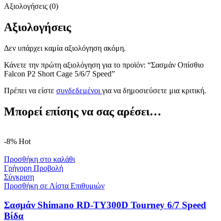
Αξιολογήσεις (0)
Αξιολογήσεις
Δεν υπάρχει καμία αξιολόγηση ακόμη.
Κάνετε την πρώτη αξιολόγηση για το προϊόν: “Σασμάν Οπίσθιο
Falcon P2 Short Cage 5/6/7 Speed”
Πρέπει να είστε
συνδεδεμένοι
για να δημοσιεύσετε μια κριτική.
Μπορεί επίσης να σας αρέσει…
-8%
Hot
Προσθήκη στο καλάθι
Γρήγορη Προβολή
Σύγκριση
Προσθήκη σε Λίστα Επιθυμιών
Σασμάν Shimano RD-TY300D Tourney 6/7 Speed
Βίδα