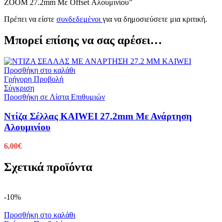
ZOOM 27.2mm Με Offset Αλουμινίου”
Πρέπει να είστε
συνδεδεμένοι
για να δημοσιεύσετε μια κριτική.
Μπορεί επίσης να σας αρέσει…
Προσθήκη στο καλάθι
Γρήγορη Προβολή
Σύγκριση
Προσθήκη σε Λίστα Επιθυμιών
Ντίζα Σέλλας KAIWEI 27.2mm Με Ανάρτηση
Αλουμινίου
6,00
€
Σχετικά προϊόντα
-10%
Προσθήκη στο καλάθι