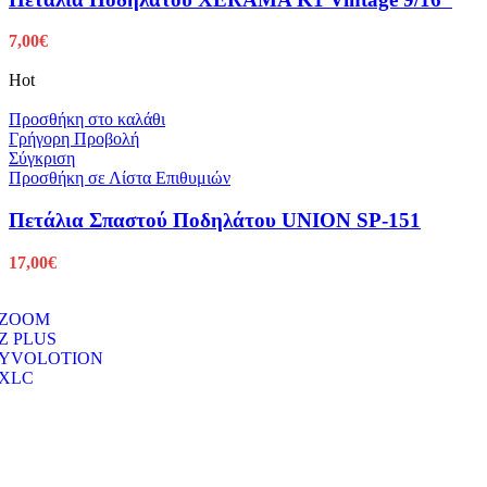
7,00
€
Hot
Προσθήκη στο καλάθι
Γρήγορη Προβολή
Σύγκριση
Προσθήκη σε Λίστα Επιθυμιών
Πετάλια Σπαστού Ποδηλάτου UNION SP-151
17,00
€
ZOOM
Z PLUS
YVOLOTION
XLC