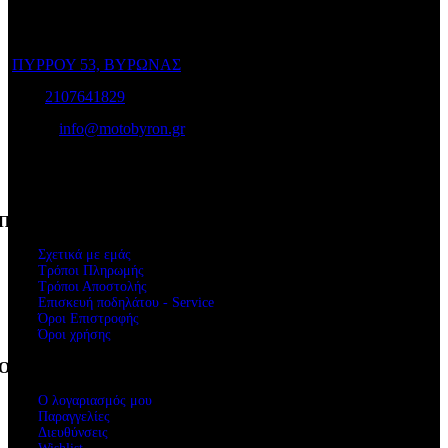
επιλέξετε το ποδήλατο που σας ταιριάζει και για να το διατηρήσετε
σε άριστη κατάσταση!
ΠΥΡΡΟΥ 53, ΒΥΡΩΝΑΣ
Τηλ:
2107641829
e-mail:
info@motobyron.gr
Αρ.Γ.Ε.Μ.Η.: 61234103000
ΑΦΜ. 047248740
Πληροφορίες
Σχετικά με εμάς
Τρόποι Πληρωμής
Τρόποι Αποστολής
Επισκευή ποδηλάτου - Service
Όροι Επιστροφής
Όροι χρήσης
Ο Λογαριασμός μου
Ο λογαριασμός μου
Παραγγελίες
Διευθύνσεις