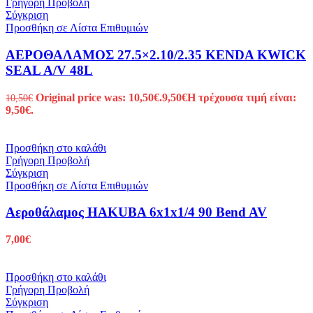
Γρήγορη Προβολή
Σύγκριση
Προσθήκη σε Λίστα Επιθυμιών
ΑΕΡΟΘΑΛΑΜΟΣ 27.5×2.10/2.35 KENDA KWICK
SEAL A/V 48L
Original price was: 10,50€.
9,50
€
Η τρέχουσα τιμή είναι:
10,50
€
9,50€.
Προσθήκη στο καλάθι
Γρήγορη Προβολή
Σύγκριση
Προσθήκη σε Λίστα Επιθυμιών
Αεροθάλαμος HAKUBA 6x1x1/4 90 Bend AV
7,00
€
Προσθήκη στο καλάθι
Γρήγορη Προβολή
Σύγκριση