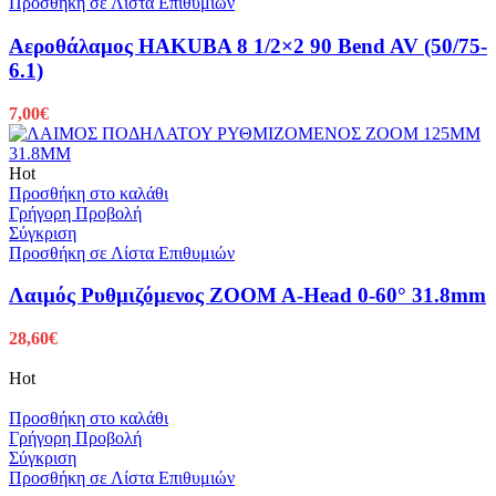
Προσθήκη σε Λίστα Επιθυμιών
Αεροθάλαμος HAKUBA 8 1/2×2 90 Bend AV (50/75-
6.1)
7,00
€
Hot
Προσθήκη στο καλάθι
Γρήγορη Προβολή
Σύγκριση
Προσθήκη σε Λίστα Επιθυμιών
Λαιμός Ρυθμιζόμενος ZOOM A-Head 0-60° 31.8mm
28,60
€
Hot
Προσθήκη στο καλάθι
Γρήγορη Προβολή
Σύγκριση
Προσθήκη σε Λίστα Επιθυμιών