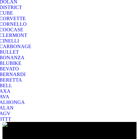
DOLAN
DISTRICT
CUBE
CORVETTE
CORNELLO
COOCASE
CLERMONT
CINELLI
CARBONAGE
BULLET
BONANZA
BLUBIKE
BEVATO
BERNARDI
BERETTA
BELL
AXA
AVA
ALHONGA
ALAN
AGV
3TTT
Ο Ποιμενίδης στο Βύρωνα είναι ο προορισμός σας για να