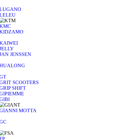
LUGANO
LELEU
KMC
KIDZAMO
KAIWEI
JELLY
JAN JENSSEN
HUALONG
GT
GRIT SCOOTERS
GRIP SHIFT
GIPIEMME
GIBI
GIANNI MOTTA
GC
FP